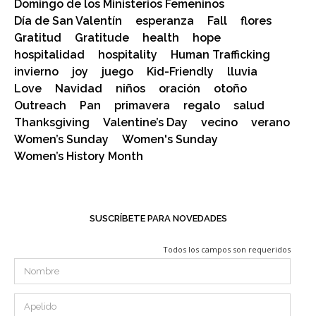
Domingo de los Ministerios Femeninos
Día de San Valentín
esperanza
Fall
flores
Gratitud
Gratitude
health
hope
hospitalidad
hospitality
Human Trafficking
invierno
joy
juego
Kid-Friendly
lluvia
Love
Navidad
niños
oración
otoño
Outreach
Pan
primavera
regalo
salud
Thanksgiving
Valentine’s Day
vecino
verano
Women’s Sunday
Women's Sunday
Women’s History Month
SUSCRÍBETE PARA NOVEDADES
Todos los campos son requeridos