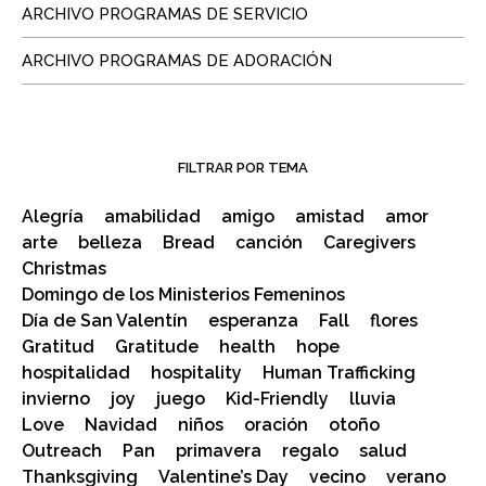
ARCHIVO PROGRAMAS DE SERVICIO
ARCHIVO PROGRAMAS DE ADORACIÓN
FILTRAR POR TEMA
Alegría
amabilidad
amigo
amistad
amor
arte
belleza
Bread
canción
Caregivers
Christmas
Domingo de los Ministerios Femeninos
Día de San Valentín
esperanza
Fall
flores
Gratitud
Gratitude
health
hope
hospitalidad
hospitality
Human Trafficking
invierno
joy
juego
Kid-Friendly
lluvia
Love
Navidad
niños
oración
otoño
Outreach
Pan
primavera
regalo
salud
Thanksgiving
Valentine’s Day
vecino
verano