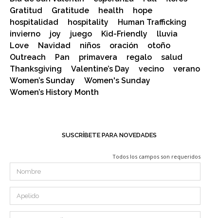
Gratitud
Gratitude
health
hope
hospitalidad
hospitality
Human Trafficking
invierno
joy
juego
Kid-Friendly
lluvia
Love
Navidad
niños
oración
otoño
Outreach
Pan
primavera
regalo
salud
Thanksgiving
Valentine’s Day
vecino
verano
Women’s Sunday
Women's Sunday
Women’s History Month
SUSCRÍBETE PARA NOVEDADES
Todos los campos son requeridos