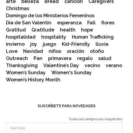
arte
belleza
Bread
canción
Caregivers
Christmas
Domingo de los Ministerios Femeninos
Día de San Valentín
esperanza
Fall
flores
Gratitud
Gratitude
health
hope
hospitalidad
hospitality
Human Trafficking
invierno
joy
juego
Kid-Friendly
lluvia
Love
Navidad
niños
oración
otoño
Outreach
Pan
primavera
regalo
salud
Thanksgiving
Valentine’s Day
vecino
verano
Women’s Sunday
Women's Sunday
Women’s History Month
SUSCRÍBETE PARA NOVEDADES
Todos los campos son requeridos