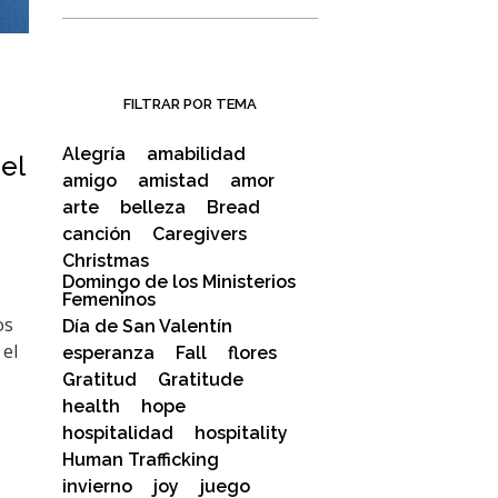
FILTRAR POR TEMA
Alegría
amabilidad
el
amigo
amistad
amor
arte
belleza
Bread
canción
Caregivers
Christmas
Domingo de los Ministerios
Femeninos
os
Día de San Valentín
 el
esperanza
Fall
flores
Gratitud
Gratitude
health
hope
hospitalidad
hospitality
Human Trafficking
invierno
joy
juego