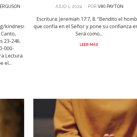
FERGUSON
JULIO 1, 2024
POR
VIKI PAYTON
Escritura: Jeremiah 17:7, 8. “Bendito el hom
g/kindness-
que confía en el Señor y pone su confianza en
 Canto,
Será como...
s 23-246.
LEER MÁS
0-000-
ra Lectura
 el...