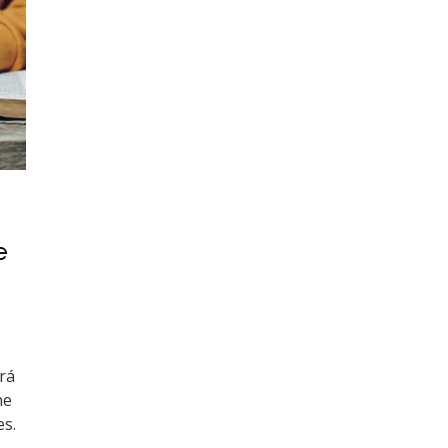
e
rá
ne
es.