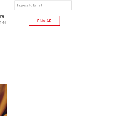
bre
 él.