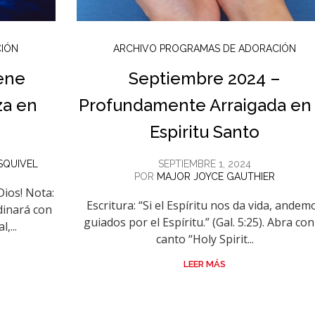
CIÓN
ARCHIVO PROGRAMAS DE ADORACIÓN
ene
Septiembre 2024 –
za en
Profundamente Arraigada en 
Espiritu Santo
ESQUIVEL
SEPTIEMBRE 1, 2024
POR
MAJOR JOYCE GAUTHIER
Dios! Nota:
Escritura: “Si el Espíritu nos da vida, andem
dinará con
guiados por el Espíritu.” (Gal. 5:25). Abra con
,...
canto “Holy Spirit...
LEER MÁS