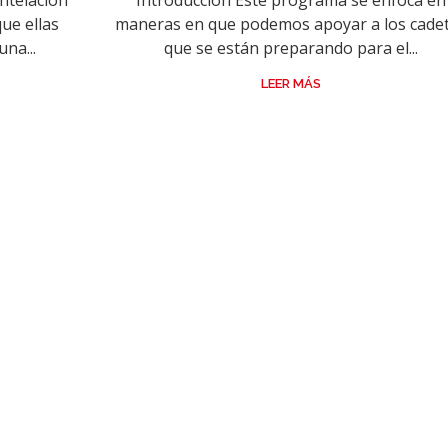
ntelación
Introducción Este programa se enfoca en
ue ellas
maneras en que podemos apoyar a los cade
na...
que se están preparando para el...
LEER MÁS