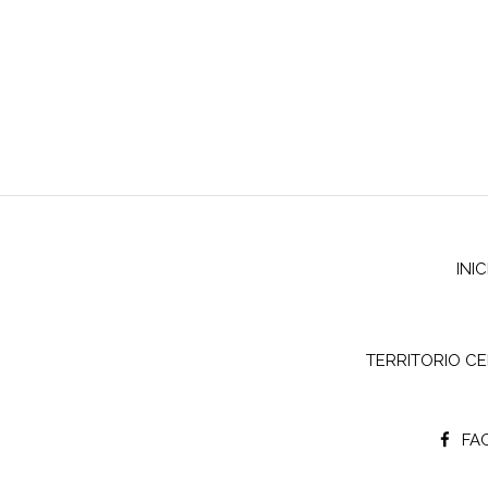
INI
TERRITORIO C
FA