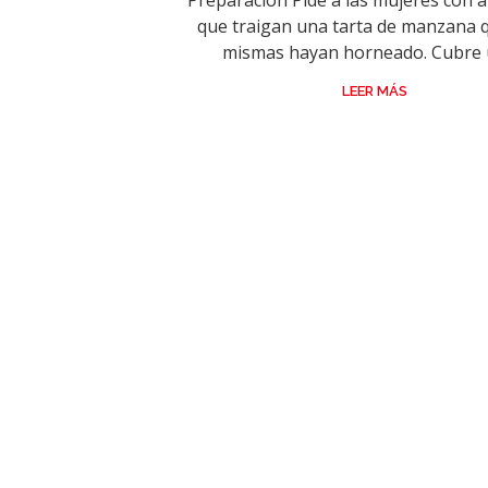
Preparación Pide a las mujeres con a
que traigan una tarta de manzana q
mismas hayan horneado. Cubre u
LEER MÁS