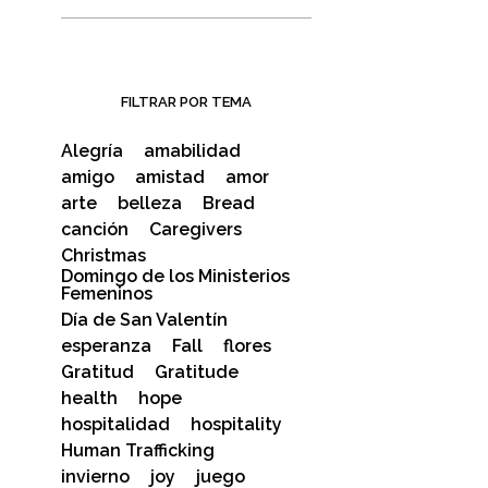
FILTRAR POR TEMA
Alegría
amabilidad
amigo
amistad
amor
arte
belleza
Bread
canción
Caregivers
Christmas
Domingo de los Ministerios
Femeninos
Día de San Valentín
esperanza
Fall
flores
Gratitud
Gratitude
health
hope
hospitalidad
hospitality
Human Trafficking
invierno
joy
juego