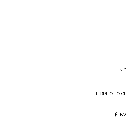
INI
TERRITORIO C
FA