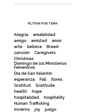
FILTRAR POR TEMA
Alegría
amabilidad
amigo
amistad
amor
arte
belleza
Bread
canción
Caregivers
Christmas
Domingo de los Ministerios
Femeninos
Día de San Valentín
esperanza
Fall
flores
Gratitud
Gratitude
health
hope
hospitalidad
hospitality
Human Trafficking
invierno
joy
juego