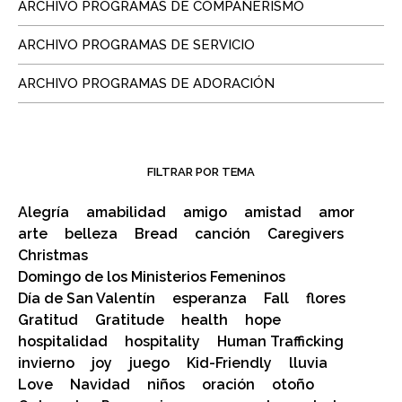
ARCHIVO PROGRAMAS DE COMPAÑERISMO
ARCHIVO PROGRAMAS DE SERVICIO
ARCHIVO PROGRAMAS DE ADORACIÓN
FILTRAR POR TEMA
Alegría
amabilidad
amigo
amistad
amor
arte
belleza
Bread
canción
Caregivers
Christmas
Domingo de los Ministerios Femeninos
Día de San Valentín
esperanza
Fall
flores
Gratitud
Gratitude
health
hope
hospitalidad
hospitality
Human Trafficking
invierno
joy
juego
Kid-Friendly
lluvia
Love
Navidad
niños
oración
otoño