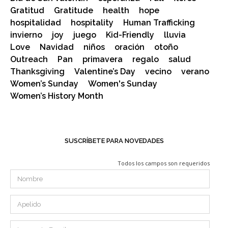
Gratitud
Gratitude
health
hope
hospitalidad
hospitality
Human Trafficking
invierno
joy
juego
Kid-Friendly
lluvia
Love
Navidad
niños
oración
otoño
Outreach
Pan
primavera
regalo
salud
Thanksgiving
Valentine’s Day
vecino
verano
Women’s Sunday
Women's Sunday
Women’s History Month
SUSCRÍBETE PARA NOVEDADES
Todos los campos son requeridos