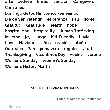
arte
belleza
Bread
canción
Caregivers
Christmas
Domingo de los Ministerios Femeninos
Día de San Valentín
esperanza
Fall
flores
Gratitud
Gratitude
health
hope
hospitalidad
hospitality
Human Trafficking
invierno
joy
juego
Kid-Friendly
lluvia
Love
Navidad
niños
oración
otoño
Outreach
Pan
primavera
regalo
salud
Thanksgiving
Valentine’s Day
vecino
verano
Women’s Sunday
Women's Sunday
Women’s History Month
SUSCRÍBETE PARA NOVEDADES
Todos los campos son requeridos