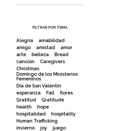
FILTRAR POR TEMA
Alegría
amabilidad
amigo
amistad
amor
arte
belleza
Bread
canción
Caregivers
Christmas
Domingo de los Ministerios
Femeninos
Día de San Valentín
esperanza
Fall
flores
Gratitud
Gratitude
health
hope
hospitalidad
hospitality
Human Trafficking
invierno
joy
juego