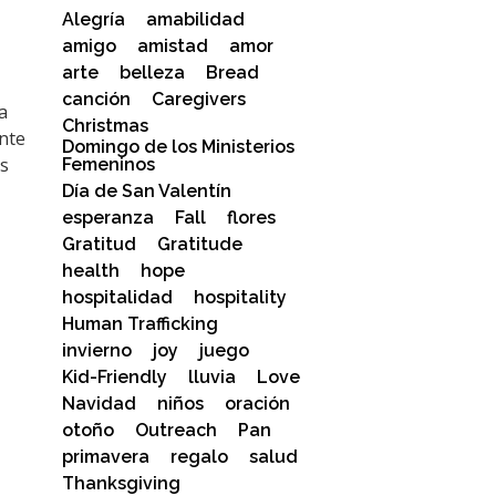
Alegría
amabilidad
amigo
amistad
amor
arte
belleza
Bread
canción
Caregivers
a
Christmas
ente
Domingo de los Ministerios
as
Femeninos
Día de San Valentín
esperanza
Fall
flores
Gratitud
Gratitude
health
hope
hospitalidad
hospitality
Human Trafficking
invierno
joy
juego
Kid-Friendly
lluvia
Love
Navidad
niños
oración
otoño
Outreach
Pan
primavera
regalo
salud
Thanksgiving