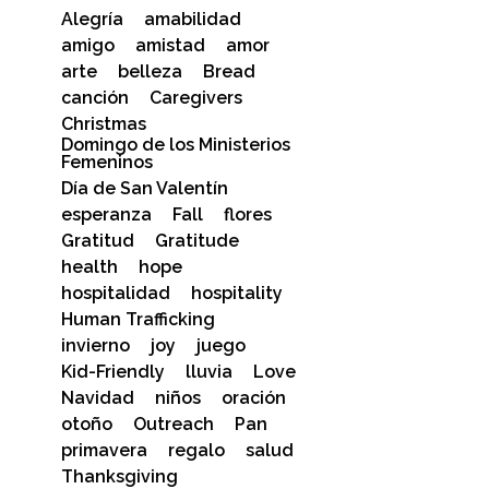
Alegría
amabilidad
amigo
amistad
amor
arte
belleza
Bread
canción
Caregivers
Christmas
Domingo de los Ministerios
Femeninos
Día de San Valentín
esperanza
Fall
flores
Gratitud
Gratitude
health
hope
hospitalidad
hospitality
Human Trafficking
invierno
joy
juego
Kid-Friendly
lluvia
Love
Navidad
niños
oración
otoño
Outreach
Pan
primavera
regalo
salud
Thanksgiving