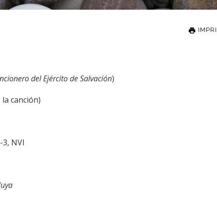
IMPR
ncionero del Ejército de Salvación
)
 la canción)
1-3, NVI
eluya