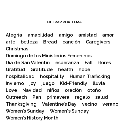
FILTRAR POR TEMA
Alegría
amabilidad
amigo
amistad
amor
arte
belleza
Bread
canción
Caregivers
Christmas
Domingo de los Ministerios Femeninos
Día de San Valentín
esperanza
Fall
flores
Gratitud
Gratitude
health
hope
hospitalidad
hospitality
Human Trafficking
invierno
joy
juego
Kid-Friendly
lluvia
Love
Navidad
niños
oración
otoño
Outreach
Pan
primavera
regalo
salud
Thanksgiving
Valentine’s Day
vecino
verano
Women’s Sunday
Women's Sunday
Women’s History Month