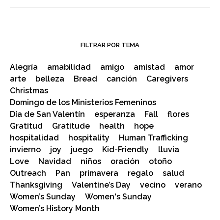
FILTRAR POR TEMA
Alegría
amabilidad
amigo
amistad
amor
arte
belleza
Bread
canción
Caregivers
Christmas
Domingo de los Ministerios Femeninos
Día de San Valentín
esperanza
Fall
flores
Gratitud
Gratitude
health
hope
hospitalidad
hospitality
Human Trafficking
invierno
joy
juego
Kid-Friendly
lluvia
Love
Navidad
niños
oración
otoño
Outreach
Pan
primavera
regalo
salud
Thanksgiving
Valentine’s Day
vecino
verano
Women’s Sunday
Women's Sunday
Women’s History Month