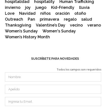
hospitalidad
hospitality
Human Trafficking
invierno
joy
juego
Kid-Friendly
lluvia
Love
Navidad
niños
oración
otoño
Outreach
Pan
primavera
regalo
salud
Thanksgiving
Valentine’s Day
vecino
verano
Women’s Sunday
Women's Sunday
Women’s History Month
SUSCRÍBETE PARA NOVEDADES
Todos los campos son requeridos