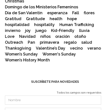
Christmas
Domingo de los Ministerios Femeninos
Día de San Valentín
esperanza
Fall
flores
Gratitud
Gratitude
health
hope
hospitalidad
hospitality
Human Trafficking
invierno
joy
juego
Kid-Friendly
lluvia
Love
Navidad
niños
oración
otoño
Outreach
Pan
primavera
regalo
salud
Thanksgiving
Valentine’s Day
vecino
verano
Women’s Sunday
Women's Sunday
Women’s History Month
SUSCRÍBETE PARA NOVEDADES
Todos los campos son requeridos