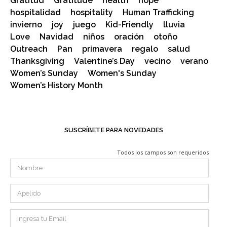
Gratitud
Gratitude
health
hope
hospitalidad
hospitality
Human Trafficking
invierno
joy
juego
Kid-Friendly
lluvia
Love
Navidad
niños
oración
otoño
Outreach
Pan
primavera
regalo
salud
Thanksgiving
Valentine’s Day
vecino
verano
Women’s Sunday
Women's Sunday
Women’s History Month
SUSCRÍBETE PARA NOVEDADES
Todos los campos son requeridos