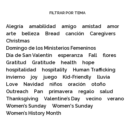
FILTRAR POR TEMA
Alegría
amabilidad
amigo
amistad
amor
arte
belleza
Bread
canción
Caregivers
Christmas
Domingo de los Ministerios Femeninos
Día de San Valentín
esperanza
Fall
flores
Gratitud
Gratitude
health
hope
hospitalidad
hospitality
Human Trafficking
invierno
joy
juego
Kid-Friendly
lluvia
Love
Navidad
niños
oración
otoño
Outreach
Pan
primavera
regalo
salud
Thanksgiving
Valentine’s Day
vecino
verano
Women’s Sunday
Women's Sunday
Women’s History Month