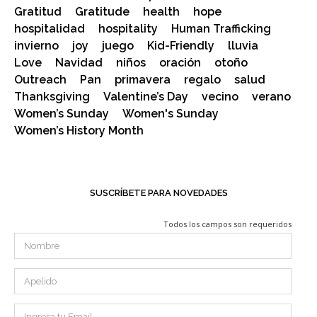
Gratitud
Gratitude
health
hope
hospitalidad
hospitality
Human Trafficking
invierno
joy
juego
Kid-Friendly
lluvia
Love
Navidad
niños
oración
otoño
Outreach
Pan
primavera
regalo
salud
Thanksgiving
Valentine’s Day
vecino
verano
Women’s Sunday
Women's Sunday
Women’s History Month
SUSCRÍBETE PARA NOVEDADES
Todos los campos son requeridos