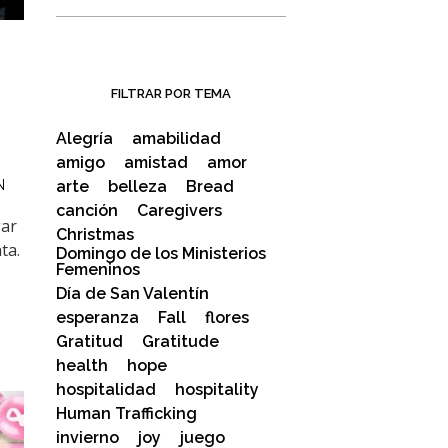
FILTRAR POR TEMA
Alegría
amabilidad
amigo
amistad
amor
arte
belleza
Bread
N
canción
Caregivers
gar
Christmas
ta.
Domingo de los Ministerios
Femeninos
Día de San Valentín
esperanza
Fall
flores
Gratitud
Gratitude
health
hope
hospitalidad
hospitality
Human Trafficking
invierno
joy
juego