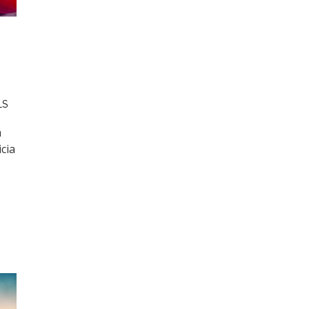
LS
a
icia