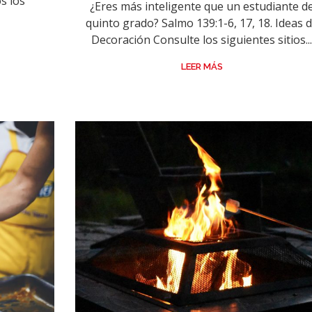
s los
¿Eres más inteligente que un estudiante d
.
quinto grado? Salmo 139:1-6, 17, 18. Ideas 
Decoración Consulte los siguientes sitios..