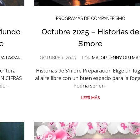
PROGRAMAS DE COMPAÑERISMO
 Mundo
Octubre 2025 – Historias de
e
S’more
RA PAWAR
OCTUBRE 1, 2025
POR
MAJOR JENNY ORTMA
critura
Historias de S’more Preparación Elige un lu
EN CIFRAS
al aire libre con un buen espacio para la foga
o...
Podría ser en...